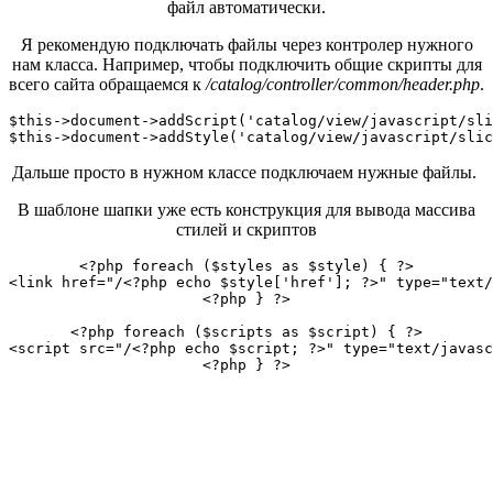
файл автоматически.
Я рекомендую подключать файлы через контролер нужного
нам класса. Например, чтобы подключить общие скрипты для
всего сайта обращаемся к
/catalog/controller/common/header.php
.
$this->document->addScript('catalog/view/javascript/sli
$this->document->addStyle('catalog/view/javascript/slic
Дальше просто в нужном классе подключаем нужные файлы.
В шаблоне шапки уже есть конструкция для вывода массива
стилей и скриптов
<?php foreach ($styles as $style) { ?>

<link href="/<?php echo $style['href']; ?>" type="text/
<?php } ?>

<?php foreach ($scripts as $script) { ?>

<script src="/<?php echo $script; ?>" type="text/javasc
<?php } ?>