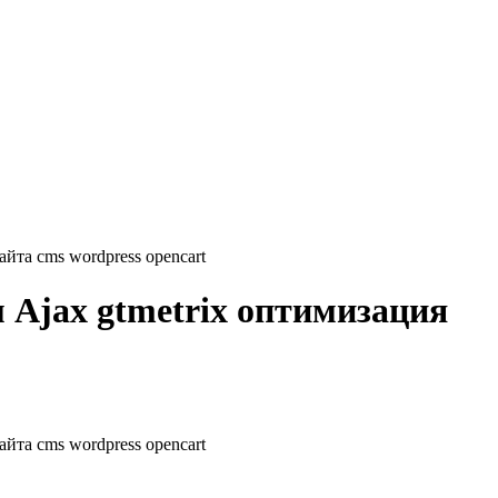
айта cms wordpress opencart
м Ajax gtmetrix оптимизация
айта cms wordpress opencart