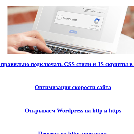
 правильно подключать CSS стили и JS скрипты в 
Оптимизация скорости сайта
Открываем Wordpress на http и https
Переход на https протокол.