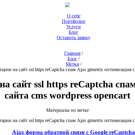
О себе
Портфолио
Услуги
Блог
Оставить заявку
Главная
/
Блог
/
Метки
/
арии на сайт ssl https reCaptcha спам Ajax gtmetrix оптимизация с
на сайт ssl https reCaptcha спа
сайта cms wordpress opencart
Материалы по метке
арии на сайт ssl https reCaptcha спам Ajax gtmetrix оптимизация с
Ajax форма обратной связи с Google reCaptcha